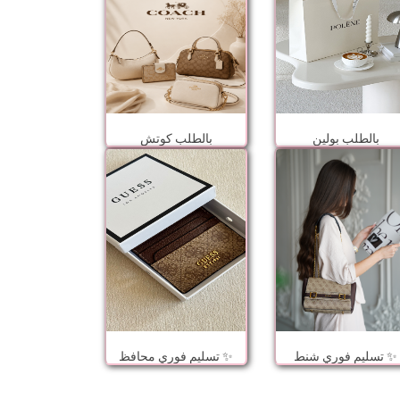
بالطلب بولين
بالطلب كوتش
تسليم فوري شنط ✨
تسليم فوري محافظ ✨