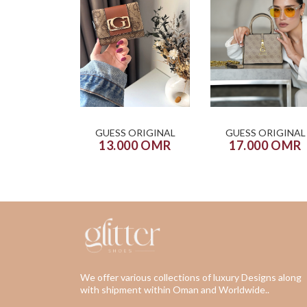
GUESS ORIGINAL
GUESS ORIGINAL
13.000 OMR
17.000 OMR
We offer various collections of luxury Designs along
with shipment within Oman and Worldwide..