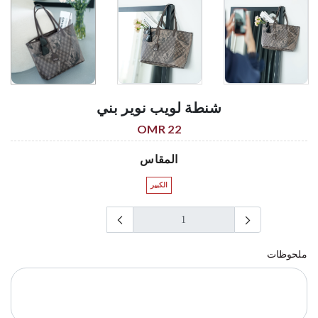
شنطة لويب نوير بني
22 OMR
المقاس
الكبير
ملحوظات