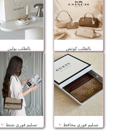
بالطلب كوتش
بالطلب بولين
تسليم فوري محافظ ✨
تسليم فوري شنط ✨