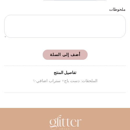
ملحوظات
أضف إلى السلة
تفاصيل المنتج
الملحقات: دست باج+ ستراب اضافي✨